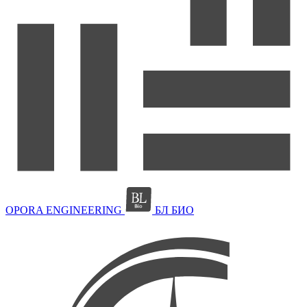
OPORA ENGINEERING
БЛ БИО