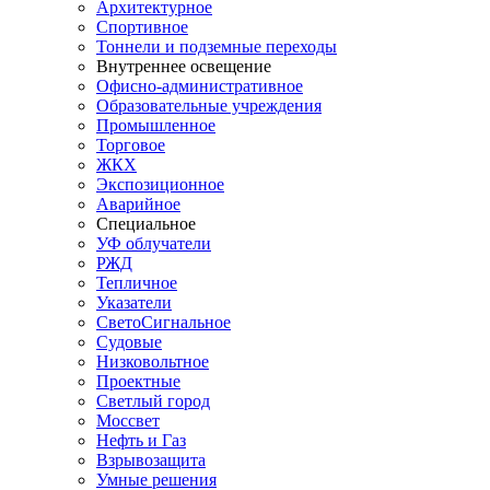
Архитектурное
Спортивное
Тоннели и подземные переходы
Внутреннее освещение
Офисно-административное
Образовательные учреждения
Промышленное
Торговое
ЖКХ
Экспозиционное
Аварийное
Специальное
УФ облучатели
РЖД
Тепличное
Указатели
СветоСигнальное
Судовые
Низковольтное
Проектные
Светлый город
Моссвет
Нефть и Газ
Взрывозащита
Умные решения