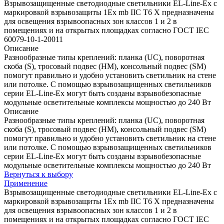
Взрывозащищенные светодиодные светильники EL-Line-Eх с
маркировкой взрывозащиты 1Ex mb IIС T6 X предназначены
для освещения взрывоопасных зон классов 1 и 2 в
помещениях и на открытых площадках согласно ГОСТ IEC
60079-10-1-20011
Описание
Разнообразные типы креплений: планка (UC), поворотная
скоба (S), тросовый подвес (HМ), консольный подвес (SM)
помогут правильно и удобно установить светильник на стене
или потолке. С помощью взрывозащищенных светильников
серии EL-Line-Ex могут быть созданы взрывобезопасные
модульные осветительные комплексы мощностью до 240 Вт
Описание
Разнообразные типы креплений: планка (UC), поворотная
скоба (S), тросовый подвес (HМ), консольный подвес (SM)
помогут правильно и удобно установить светильник на стене
или потолке. С помощью взрывозащищенных светильников
серии EL-Line-Ex могут быть созданы взрывобезопасные
модульные осветительные комплексы мощностью до 240 Вт
Вернуться к выбору
Применение
Взрывозащищенные светодиодные светильники EL-Line-Eх с
маркировкой взрывозащиты 1Ex mb IIС T6 X предназначены
для освещения взрывоопасных зон классов 1 и 2 в
помещениях и на открытых площадках согласно ГОСТ IEC