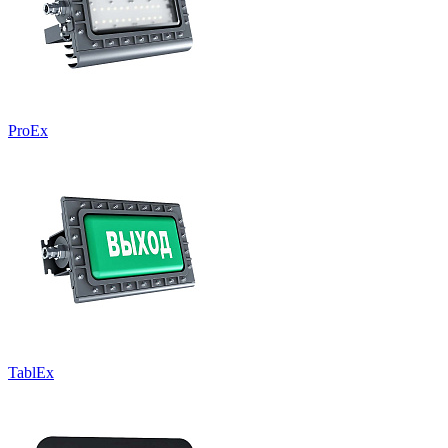
ProEx
TablEx