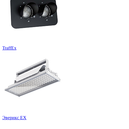
TraffEx
Эверикс EX