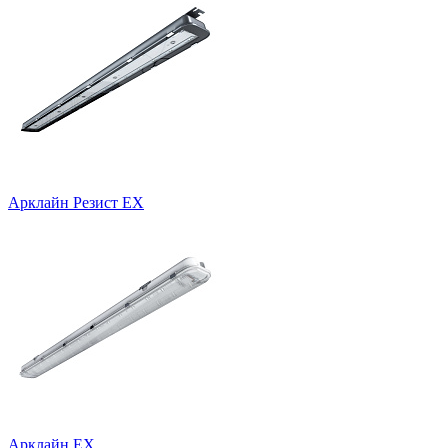
Арклайн Резист EX
Арклайн EX