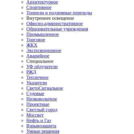
Архитектурное
Спортивное
Тоннели и подземные переходы
Внутреннее освещение
Офисно-административное
Образовательные учреждения
Промышленное
Торговое
ЖКХ
Экспозиционное
Аварийное
Специальное
УФ облучатели
РЖД
Тепличное
Указатели
СветоСигнальное
Судовые
Низковольтное
Проектные
Светлый город
Моссвет
Нефть и Газ
Взрывозащита
Умные решения