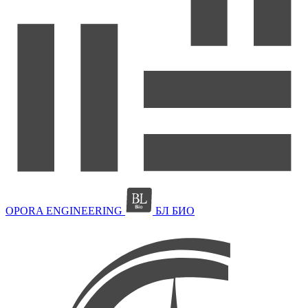
OPORA ENGINEERING
БЛ БИО