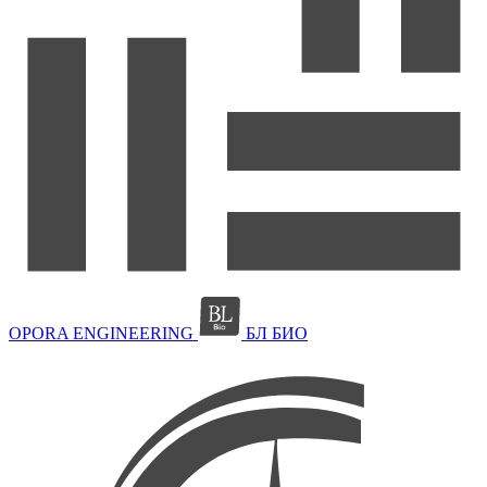
OPORA ENGINEERING
БЛ БИО