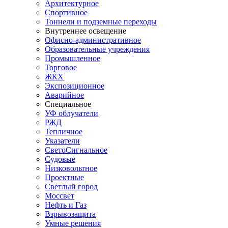
Архитектурное
Спортивное
Тоннели и подземные переходы
Внутреннее освещение
Офисно-административное
Образовательные учреждения
Промышленное
Торговое
ЖКХ
Экспозиционное
Аварийное
Специальное
УФ облучатели
РЖД
Тепличное
Указатели
СветоСигнальное
Судовые
Низковольтное
Проектные
Светлый город
Моссвет
Нефть и Газ
Взрывозащита
Умные решения