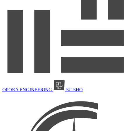
OPORA ENGINEERING
БЛ БИО