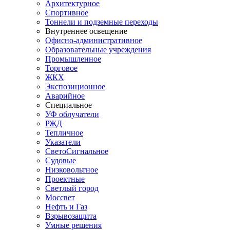
Архитектурное
Спортивное
Тоннели и подземные переходы
Внутреннее освещение
Офисно-административное
Образовательные учреждения
Промышленное
Торговое
ЖКХ
Экспозиционное
Аварийное
Специальное
УФ облучатели
РЖД
Тепличное
Указатели
СветоСигнальное
Судовые
Низковольтное
Проектные
Светлый город
Моссвет
Нефть и Газ
Взрывозащита
Умные решения