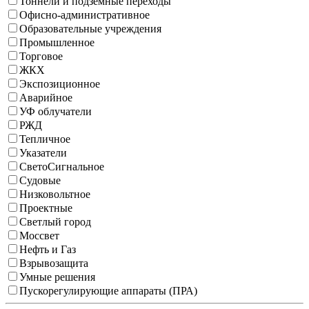
Тоннели и подземные переходы
Офисно-административное
Образовательные учреждения
Промышленное
Торговое
ЖКХ
Экспозиционное
Аварийное
УФ облучатели
РЖД
Тепличное
Указатели
СветоСигнальное
Судовые
Низковольтное
Проектные
Светлый город
Моссвет
Нефть и Газ
Взрывозащита
Умные решения
Пускорегулирующие аппараты (ПРА)