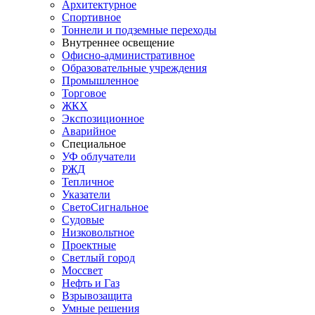
Архитектурное
Спортивное
Тоннели и подземные переходы
Внутреннее освещение
Офисно-административное
Образовательные учреждения
Промышленное
Торговое
ЖКХ
Экспозиционное
Аварийное
Специальное
УФ облучатели
РЖД
Тепличное
Указатели
СветоСигнальное
Судовые
Низковольтное
Проектные
Светлый город
Моссвет
Нефть и Газ
Взрывозащита
Умные решения