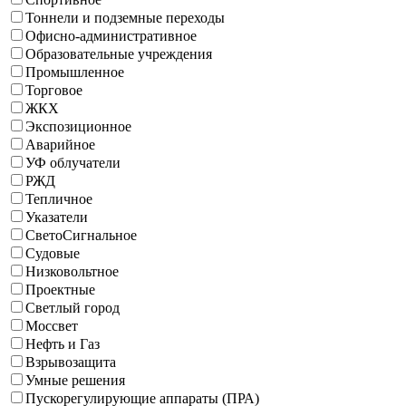
Тоннели и подземные переходы
Офисно-административное
Образовательные учреждения
Промышленное
Торговое
ЖКХ
Экспозиционное
Аварийное
УФ облучатели
РЖД
Тепличное
Указатели
СветоСигнальное
Судовые
Низковольтное
Проектные
Светлый город
Моссвет
Нефть и Газ
Взрывозащита
Умные решения
Пускорегулирующие аппараты (ПРА)