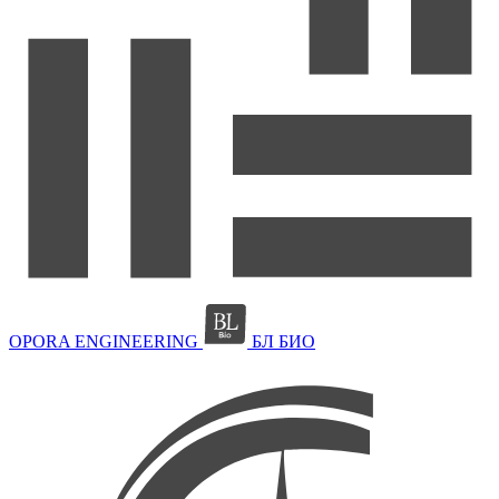
OPORA ENGINEERING
БЛ БИО