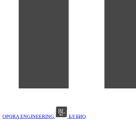
OPORA ENGINEERING
БЛ БИО