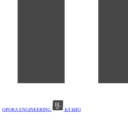
OPORA ENGINEERING
БЛ БИО