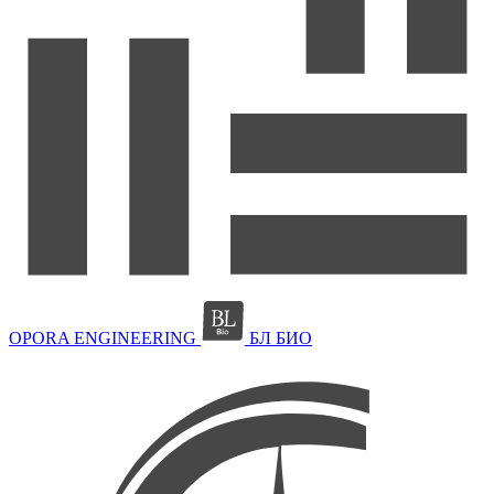
OPORA ENGINEERING
БЛ БИО