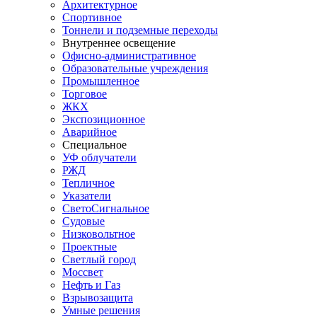
Архитектурное
Спортивное
Тоннели и подземные переходы
Внутреннее освещение
Офисно-административное
Образовательные учреждения
Промышленное
Торговое
ЖКХ
Экспозиционное
Аварийное
Специальное
УФ облучатели
РЖД
Тепличное
Указатели
СветоСигнальное
Судовые
Низковольтное
Проектные
Светлый город
Моссвет
Нефть и Газ
Взрывозащита
Умные решения