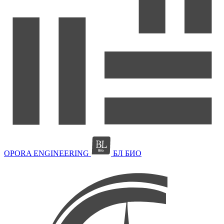
OPORA ENGINEERING
БЛ БИО