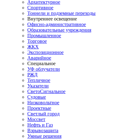
Архитектурное
Спортивное
Тоннели и подземные переходы
Внутреннее освещение
Офисно-административное
Образовательные учреждения
Промышленное
Торговое
ЖКХ
Экспозиционное
Аварийное
Специальное
УФ облучатели
РЖД
Тепличное
Указатели
СветоСигнальное
Судовые
Низковольтное
Проектные
Светлый город
Моссвет
Нефть и Газ
Взрывозащита
Умные решения