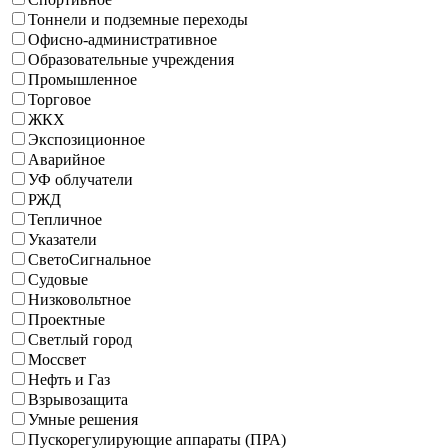
Тоннели и подземные переходы
Офисно-административное
Образовательные учреждения
Промышленное
Торговое
ЖКХ
Экспозиционное
Аварийное
УФ облучатели
РЖД
Тепличное
Указатели
СветоСигнальное
Судовые
Низковольтное
Проектные
Светлый город
Моссвет
Нефть и Газ
Взрывозащита
Умные решения
Пускорегулирующие аппараты (ПРА)