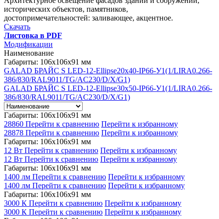
Архитектурное освещение фасадов зданий и сооружений,
исторических объектов, памятников,
достопримечательностей: заливающее, акцентное.
Скачать
Листовка в PDF
Модификации
Наименование
Габариты: 106x106x91 мм
GALAD БРАЙС S LED-12-Ellipse20x40-IP66-У1(1/LIRA0.266-
386/830/RAL9011/TG/AC230/D/X/G1)
GALAD БРАЙС S LED-12-Ellipse30x50-IP66-У1(1/LIRA0.266-
386/830/RAL9011/TG/AC230/D/X/G1)
Габариты: 106x106x91 мм
28860
Перейти к сравнению
Перейти к избранному
28878
Перейти к сравнению
Перейти к избранному
Габариты: 106x106x91 мм
12 Вт
Перейти к сравнению
Перейти к избранному
12 Вт
Перейти к сравнению
Перейти к избранному
Габариты: 106x106x91 мм
1400 лм
Перейти к сравнению
Перейти к избранному
1400 лм
Перейти к сравнению
Перейти к избранному
Габариты: 106x106x91 мм
3000 К
Перейти к сравнению
Перейти к избранному
3000 К
Перейти к сравнению
Перейти к избранному