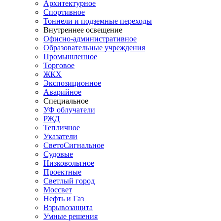
Архитектурное
Спортивное
Тоннели и подземные переходы
Внутреннее освещение
Офисно-административное
Образовательные учреждения
Промышленное
Торговое
ЖКХ
Экспозиционное
Аварийное
Специальное
УФ облучатели
РЖД
Тепличное
Указатели
СветоСигнальное
Судовые
Низковольтное
Проектные
Светлый город
Моссвет
Нефть и Газ
Взрывозащита
Умные решения