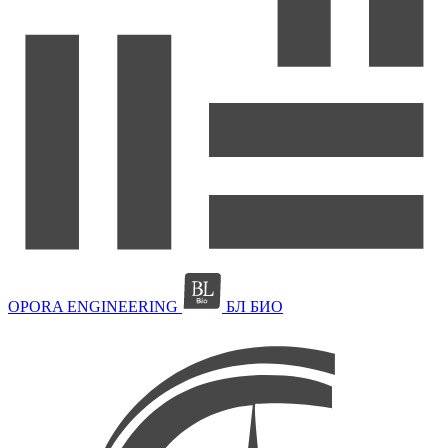
OPORA ENGINEERING
БЛ БИО