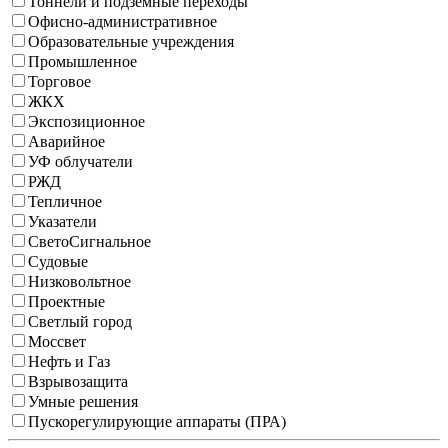
Тоннели и подземные переходы
Офисно-административное
Образовательные учреждения
Промышленное
Торговое
ЖКХ
Экспозиционное
Аварийное
УФ облучатели
РЖД
Тепличное
Указатели
СветоСигнальное
Судовые
Низковольтное
Проектные
Светлый город
Моссвет
Нефть и Газ
Взрывозащита
Умные решения
Пускорегулирующие аппараты (ПРА)