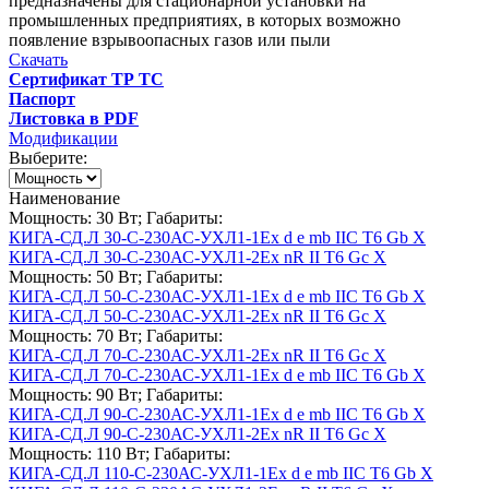
предназначены для стационарной установки на
промышленных предприятиях, в которых возможно
появление взрывоопасных газов или пыли
Скачать
Сертификат ТР ТС
Паспорт
Листовка в PDF
Модификации
Выберите:
Наименование
Мощность: 30 Вт; Габариты:
КИГА-СД.Л 30-С-230АС-УХЛ1-1Ex d e mb IIC T6 Gb X
КИГА-СД.Л 30-С-230АС-УХЛ1-2Ex nR II T6 Gc X
Мощность: 50 Вт; Габариты:
КИГА-СД.Л 50-С-230АС-УХЛ1-1Ex d e mb IIC T6 Gb X
КИГА-СД.Л 50-С-230АС-УХЛ1-2Ex nR II T6 Gc X
Мощность: 70 Вт; Габариты:
КИГА-СД.Л 70-С-230АС-УХЛ1-2Ex nR II T6 Gc X
КИГА-СД.Л 70-С-230АС-УХЛ1-1Ex d e mb IIC T6 Gb X
Мощность: 90 Вт; Габариты:
КИГА-СД.Л 90-С-230АС-УХЛ1-1Ex d e mb IIC T6 Gb X
КИГА-СД.Л 90-С-230АС-УХЛ1-2Ex nR II T6 Gc X
Мощность: 110 Вт; Габариты:
КИГА-СД.Л 110-С-230АС-УХЛ1-1Ex d e mb IIC T6 Gb X