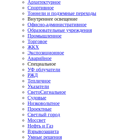
Архитектурное
Спортивное
Тоннели и подземные переходы
Внутреннее освещение
Офисно-административное
Образовательные учреждения
Промышленное
Торговое
ЖКХ
Экспозиционное
Аварийное
Специальное
УФ облучатели
РЖД
Тепличное
Указатели
СветоСигнальное
Судовые
Низковольтное
Проектные
Светлый город
Моссвет
Нефть и Газ
Взрывозащита
Умные решения