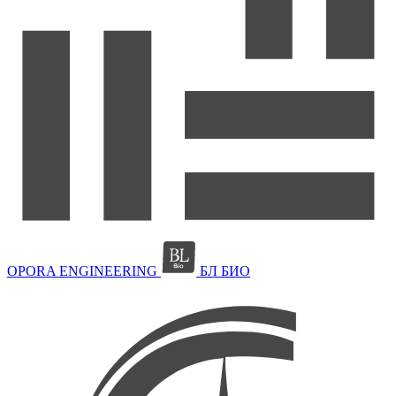
OPORA ENGINEERING
БЛ БИО