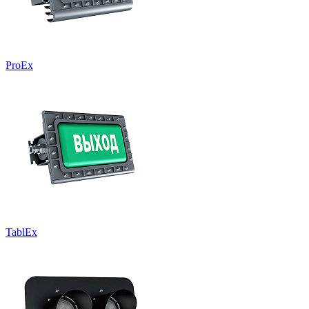
ProEx
TablEx