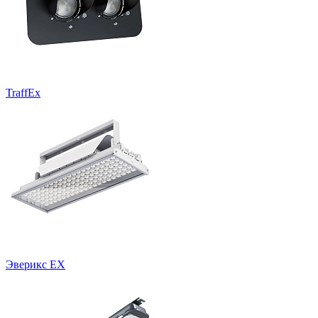
TraffEx
Эверикс EX