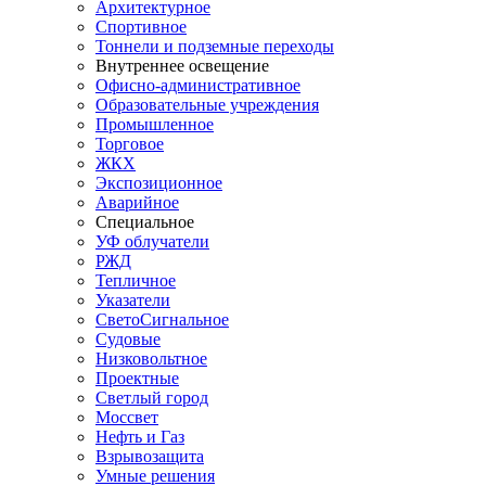
Архитектурное
Спортивное
Тоннели и подземные переходы
Внутреннее освещение
Офисно-административное
Образовательные учреждения
Промышленное
Торговое
ЖКХ
Экспозиционное
Аварийное
Специальное
УФ облучатели
РЖД
Тепличное
Указатели
СветоСигнальное
Судовые
Низковольтное
Проектные
Светлый город
Моссвет
Нефть и Газ
Взрывозащита
Умные решения