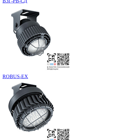
В3Г-РВ-СД
ROBUS-EX