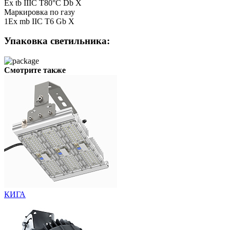
Ex tb IIIC T80°С Db X
Маркировка по газу
1Ex mb IIC T6 Gb X
Упаковка светильника:
Смотрите также
КИГА