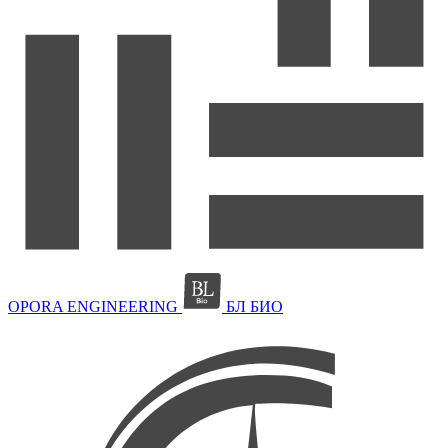
OPORA ENGINEERING
БЛ БИО