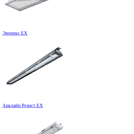
Эверикс EX
Арклайн Резист EX