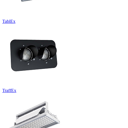
TablEx
TraffEx