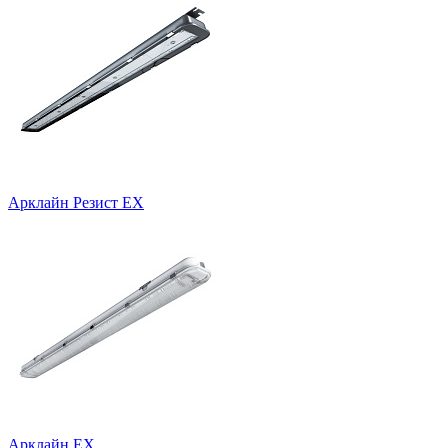
Арклайн Резист EX
Арклайн EX