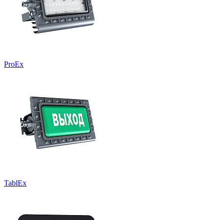
ProEx
TablEx