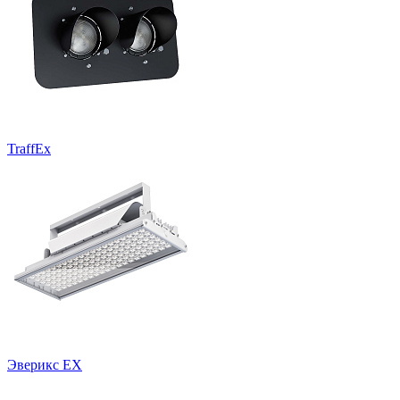
TraffEx
Эверикс EX