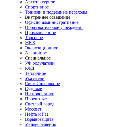
Архитектурное
Спортивное
Тоннели и подземные переходы
Внутреннее освещение
Офисно-административное
Образовательные учреждения
Промышленное
Торговое
ЖКХ
Экспозиционное
Аварийное
Специальное
УФ облучатели
РЖД
Тепличное
Указатели
СветоСигнальное
Судовые
Низковольтное
Проектные
Светлый город
Моссвет
Нефть и Газ
Взрывозащита
Умные решения