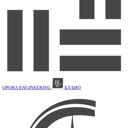
OPORA ENGINEERING
БЛ БИО