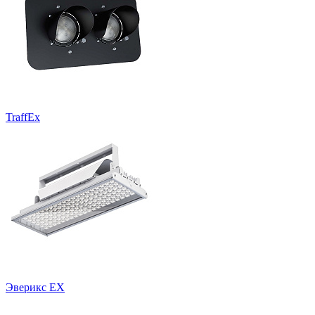
TraffEx
Эверикс EX