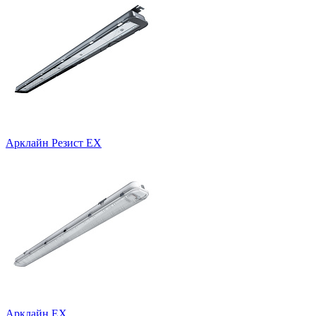
Арклайн Резист EX
Арклайн EX