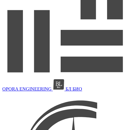
OPORA ENGINEERING
БЛ БИО