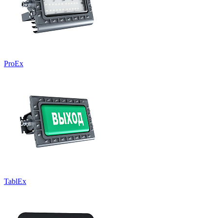
ProEx
TablEx