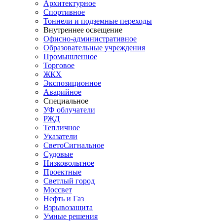
Архитектурное
Спортивное
Тоннели и подземные переходы
Внутреннее освещение
Офисно-административное
Образовательные учреждения
Промышленное
Торговое
ЖКХ
Экспозиционное
Аварийное
Специальное
УФ облучатели
РЖД
Тепличное
Указатели
СветоСигнальное
Судовые
Низковольтное
Проектные
Светлый город
Моссвет
Нефть и Газ
Взрывозащита
Умные решения