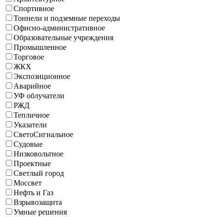
Спортивное
Тоннели и подземные переходы
Офисно-административное
Образовательные учреждения
Промышленное
Торговое
ЖКХ
Экспозиционное
Аварийное
УФ облучатели
РЖД
Тепличное
Указатели
СветоСигнальное
Судовые
Низковольтное
Проектные
Светлый город
Моссвет
Нефть и Газ
Взрывозащита
Умные решения