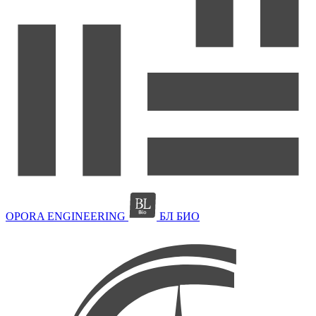
OPORA ENGINEERING
БЛ БИО