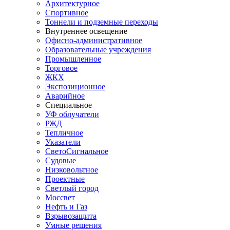
Архитектурное
Спортивное
Тоннели и подземные переходы
Внутреннее освещение
Офисно-административное
Образовательные учреждения
Промышленное
Торговое
ЖКХ
Экспозиционное
Аварийное
Специальное
УФ облучатели
РЖД
Тепличное
Указатели
СветоСигнальное
Судовые
Низковольтное
Проектные
Светлый город
Моссвет
Нефть и Газ
Взрывозащита
Умные решения