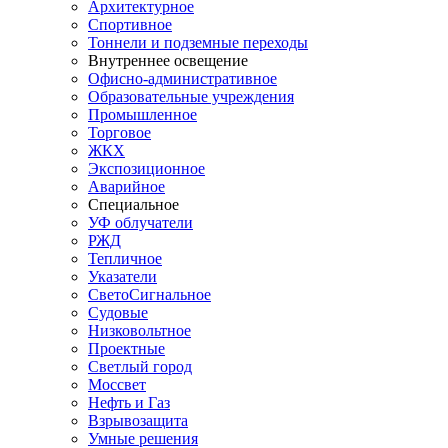
Архитектурное
Спортивное
Тоннели и подземные переходы
Внутреннее освещение
Офисно-административное
Образовательные учреждения
Промышленное
Торговое
ЖКХ
Экспозиционное
Аварийное
Специальное
УФ облучатели
РЖД
Тепличное
Указатели
СветоСигнальное
Судовые
Низковольтное
Проектные
Светлый город
Моссвет
Нефть и Газ
Взрывозащита
Умные решения