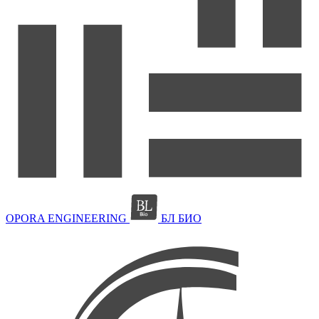
OPORA ENGINEERING
БЛ БИО