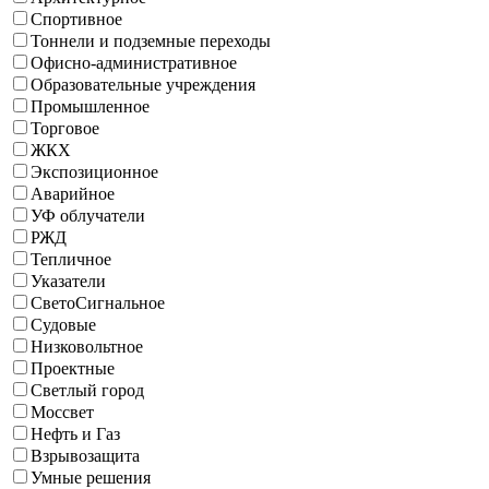
Спортивное
Тоннели и подземные переходы
Офисно-административное
Образовательные учреждения
Промышленное
Торговое
ЖКХ
Экспозиционное
Аварийное
УФ облучатели
РЖД
Тепличное
Указатели
СветоСигнальное
Судовые
Низковольтное
Проектные
Светлый город
Моссвет
Нефть и Газ
Взрывозащита
Умные решения