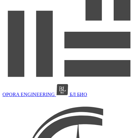
OPORA ENGINEERING
БЛ БИО