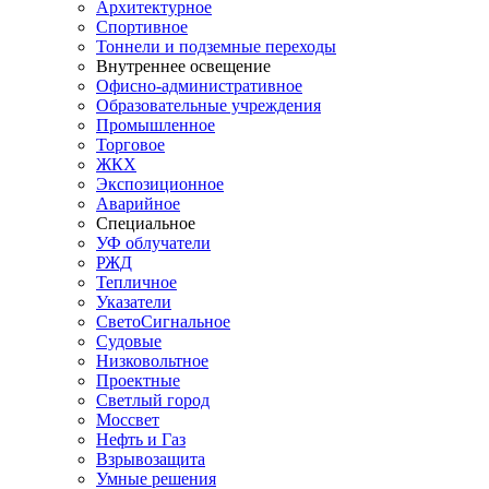
Архитектурное
Спортивное
Тоннели и подземные переходы
Внутреннее освещение
Офисно-административное
Образовательные учреждения
Промышленное
Торговое
ЖКХ
Экспозиционное
Аварийное
Специальное
УФ облучатели
РЖД
Тепличное
Указатели
СветоСигнальное
Судовые
Низковольтное
Проектные
Светлый город
Моссвет
Нефть и Газ
Взрывозащита
Умные решения