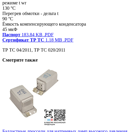
режиме t wr
130 °С
Перегрев обмотки - дельта t
90 °С
Ёмкость компенсирующего конденсатора
45 мкФ
Паспорт
183.84 KB
.PDF
Сертификат ТР ТС
1.18 MB
.PDF
ТР ТС 04/2011, ТР ТС 020/2011
Смотрите также
Балластные дроссели для натриевых ламп высокого давления