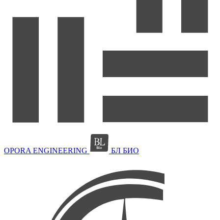
OPORA ENGINEERING
БЛ БИО