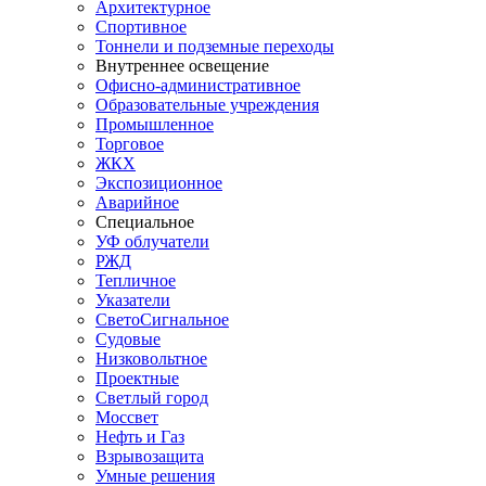
Архитектурное
Спортивное
Тоннели и подземные переходы
Внутреннее освещение
Офисно-административное
Образовательные учреждения
Промышленное
Торговое
ЖКХ
Экспозиционное
Аварийное
Специальное
УФ облучатели
РЖД
Тепличное
Указатели
СветоСигнальное
Судовые
Низковольтное
Проектные
Светлый город
Моссвет
Нефть и Газ
Взрывозащита
Умные решения