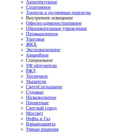
Архитектурное
Спортивное
Тоннели и подземные переходы
Внутреннее освещение
Офисно-административное
Образовательные учреждения
Промышленное
Торговое
ЖКХ
Экспозиционное
Аварийное
Специальное
УФ облучатели
РЖД
Тепличное
Указатели
СветоСигнальное
Судовые
Низковольтное
Проектные
Светлый город
Моссвет
Нефть и Газ
Взрывозащита
Умные решения