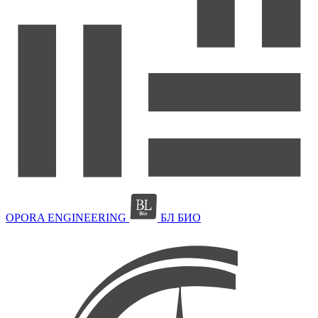
OPORA ENGINEERING
БЛ БИО