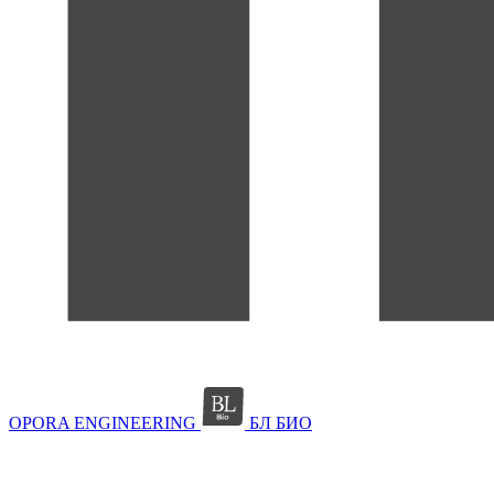
OPORA ENGINEERING
БЛ БИО