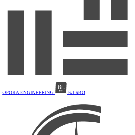
OPORA ENGINEERING
БЛ БИО