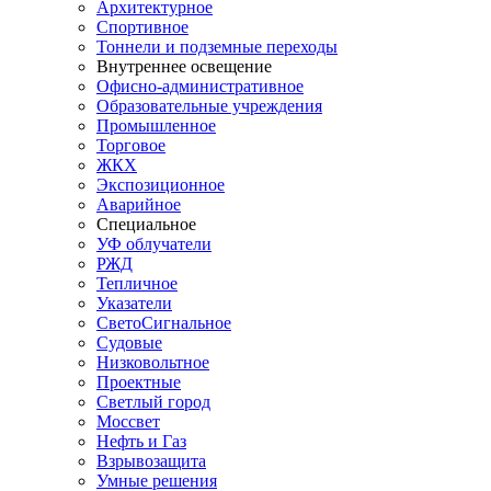
Архитектурное
Спортивное
Тоннели и подземные переходы
Внутреннее освещение
Офисно-административное
Образовательные учреждения
Промышленное
Торговое
ЖКХ
Экспозиционное
Аварийное
Специальное
УФ облучатели
РЖД
Тепличное
Указатели
СветоСигнальное
Судовые
Низковольтное
Проектные
Светлый город
Моссвет
Нефть и Газ
Взрывозащита
Умные решения