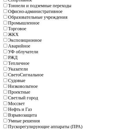
Тоннели и подземные переходы
Офисно-административное
Образовательные учреждения
Промышленное
Торговое
ЖКХ
Экспозиционное
Аварийное
УФ облучатели
РЖД
Тепличное
Указатели
СветоСигнальное
Судовые
Низковольтное
Проектные
Светлый город
Моссвет
Нефть и Газ
Взрывозащита
Умные решения
Пускорегулирующие аппараты (ПРА)