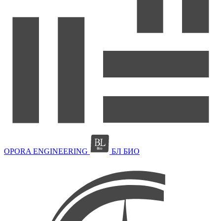
OPORA ENGINEERING
БЛ БИО