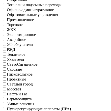
Тоннели и подземные переходы
Офисно-административное
Образовательные учреждения
Промышленное
Торговое
ЖКХ
Экспозиционное
Аварийное
УФ облучатели
РЖД
Тепличное
Указатели
СветоСигнальное
Судовые
Низковольтное
Проектные
Светлый город
Моссвет
Нефть и Газ
Взрывозащита
Умные решения
Пускорегулирующие аппараты (ПРА)