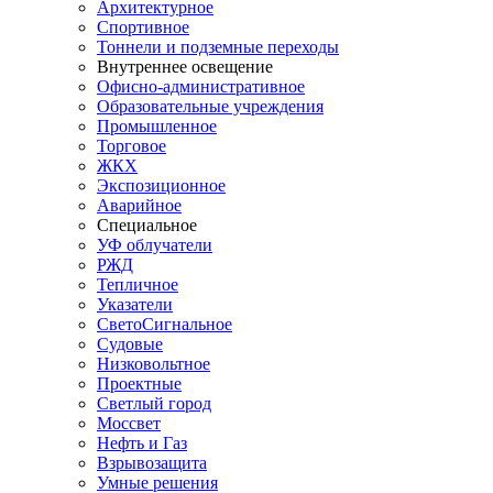
Архитектурное
Спортивное
Тоннели и подземные переходы
Внутреннее освещение
Офисно-административное
Образовательные учреждения
Промышленное
Торговое
ЖКХ
Экспозиционное
Аварийное
Специальное
УФ облучатели
РЖД
Тепличное
Указатели
СветоСигнальное
Судовые
Низковольтное
Проектные
Светлый город
Моссвет
Нефть и Газ
Взрывозащита
Умные решения