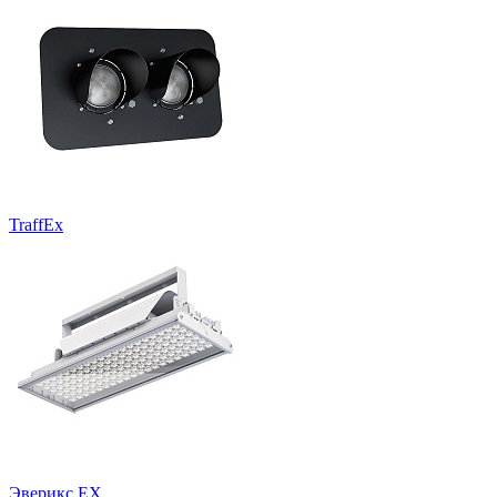
TraffEx
Эверикс EX