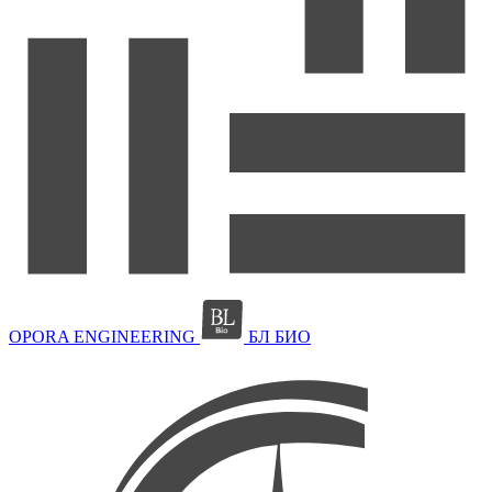
OPORA ENGINEERING
БЛ БИО