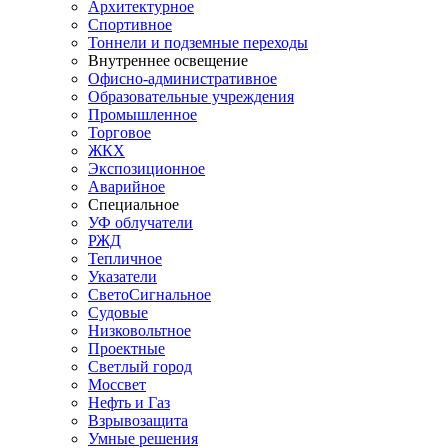
Архитектурное
Спортивное
Тоннели и подземные переходы
Внутреннее освещение
Офисно-административное
Образовательные учреждения
Промышленное
Торговое
ЖКХ
Экспозиционное
Аварийное
Специальное
УФ облучатели
РЖД
Тепличное
Указатели
СветоСигнальное
Судовые
Низковольтное
Проектные
Светлый город
Моссвет
Нефть и Газ
Взрывозащита
Умные решения