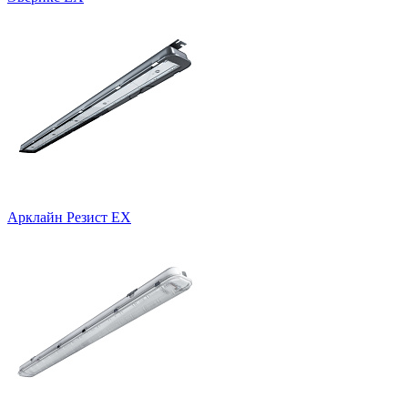
Арклайн Резист EX