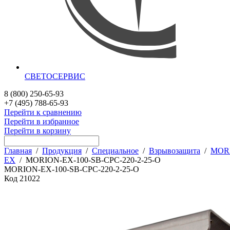
СВЕТОСЕРВИС
8 (800) 250-65-93
+7 (495) 788-65-93
Перейти к сравнению
Перейти в избранное
Перейти в корзину
Главная
/
Продукция
/
Специальное
/
Взрывозащита
/
MOR
EX
/
MORION-EX-100-SB-CPC-220-2-25-О
MORION-EX-100-SB-CPC-220-2-25-О
Код
21022