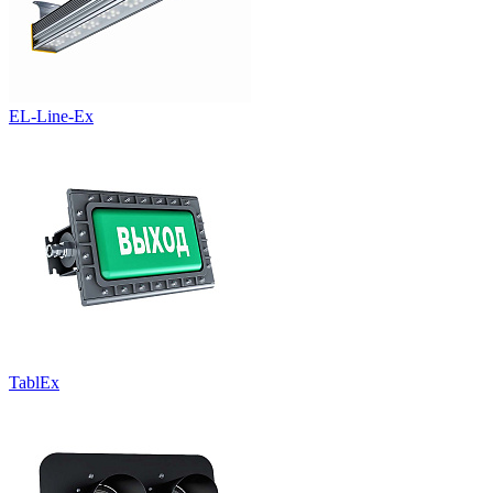
EL-Line-Ex
TablEx