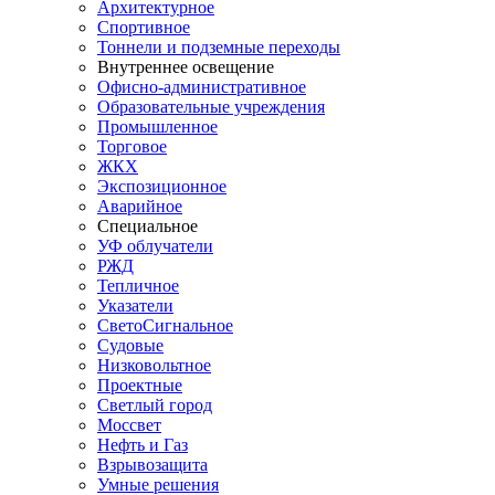
Архитектурное
Спортивное
Тоннели и подземные переходы
Внутреннее освещение
Офисно-административное
Образовательные учреждения
Промышленное
Торговое
ЖКХ
Экспозиционное
Аварийное
Специальное
УФ облучатели
РЖД
Тепличное
Указатели
СветоСигнальное
Судовые
Низковольтное
Проектные
Светлый город
Моссвет
Нефть и Газ
Взрывозащита
Умные решения