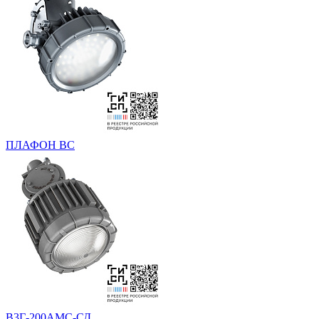
ПЛАФОН ВС
В3Г-200АМС-СД