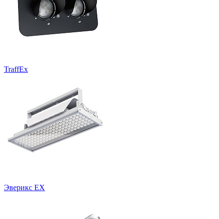
TraffEx
Эверикс EX