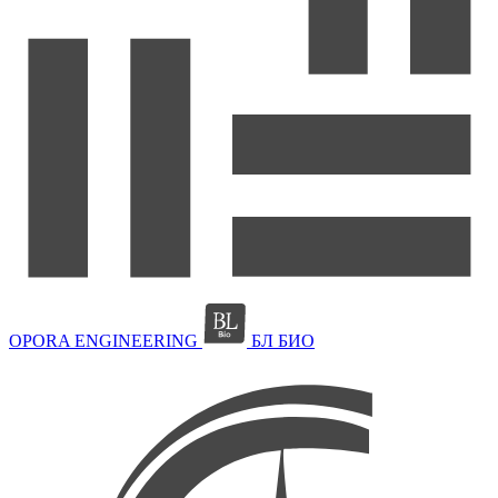
OPORA ENGINEERING
БЛ БИО