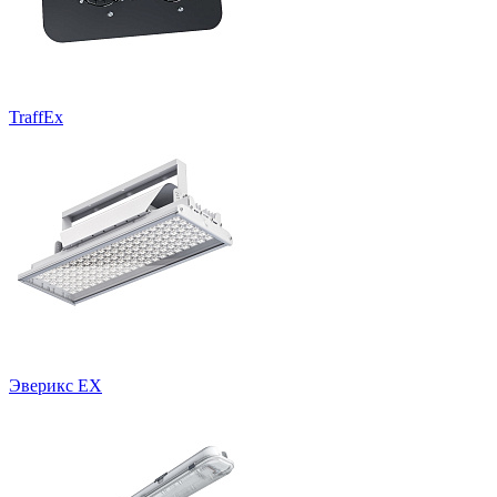
TraffEx
Эверикс EX