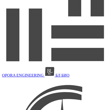
OPORA ENGINEERING
БЛ БИО