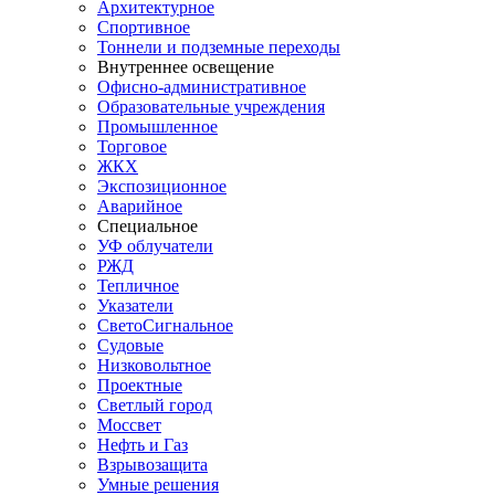
Архитектурное
Спортивное
Тоннели и подземные переходы
Внутреннее освещение
Офисно-административное
Образовательные учреждения
Промышленное
Торговое
ЖКХ
Экспозиционное
Аварийное
Специальное
УФ облучатели
РЖД
Тепличное
Указатели
СветоСигнальное
Судовые
Низковольтное
Проектные
Светлый город
Моссвет
Нефть и Газ
Взрывозащита
Умные решения