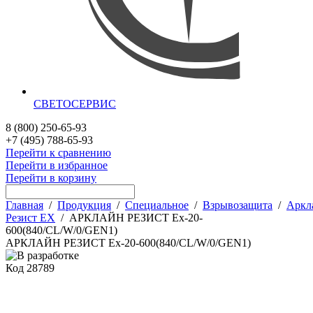
СВЕТОСЕРВИС
8 (800) 250-65-93
+7 (495) 788-65-93
Перейти к сравнению
Перейти в избранное
Перейти в корзину
Главная
/
Продукция
/
Специальное
/
Взрывозащита
/
Аркл
Резист EX
/
АРКЛАЙН РЕЗИСТ Ex-20-
600(840/CL/W/0/GEN1)
АРКЛАЙН РЕЗИСТ Ex-20-600(840/CL/W/0/GEN1)
Код
28789