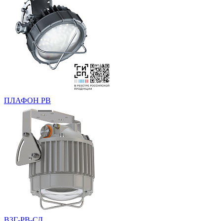
ПЛАФОН РВ
В3Г-РВ-СД