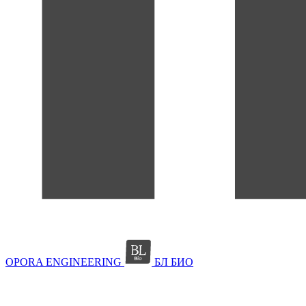
OPORA ENGINEERING
БЛ БИО