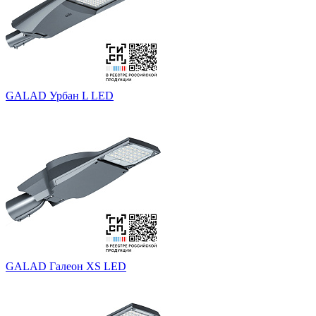
GALAD Урбан L LED
GALAD Галеон XS LED