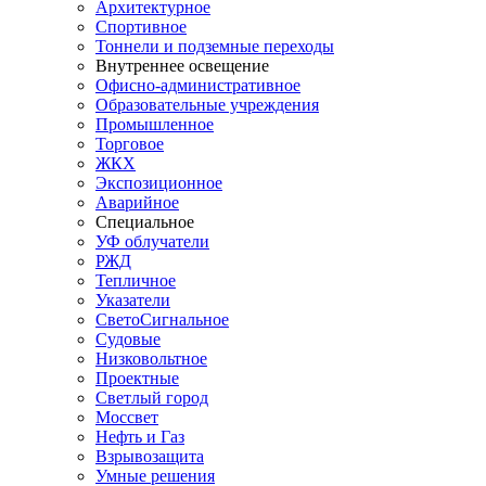
Архитектурное
Спортивное
Тоннели и подземные переходы
Внутреннее освещение
Офисно-административное
Образовательные учреждения
Промышленное
Торговое
ЖКХ
Экспозиционное
Аварийное
Специальное
УФ облучатели
РЖД
Тепличное
Указатели
СветоСигнальное
Судовые
Низковольтное
Проектные
Светлый город
Моссвет
Нефть и Газ
Взрывозащита
Умные решения