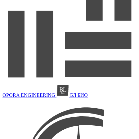
OPORA ENGINEERING
БЛ БИО