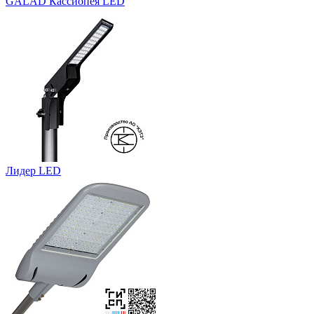
GALAD Кассиопея LED
Лидер LED