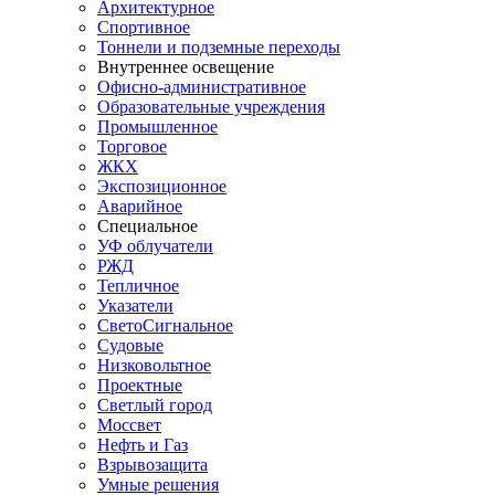
Архитектурное
Спортивное
Тоннели и подземные переходы
Внутреннее освещение
Офисно-административное
Образовательные учреждения
Промышленное
Торговое
ЖКХ
Экспозиционное
Аварийное
Специальное
УФ облучатели
РЖД
Тепличное
Указатели
СветоСигнальное
Судовые
Низковольтное
Проектные
Светлый город
Моссвет
Нефть и Газ
Взрывозащита
Умные решения