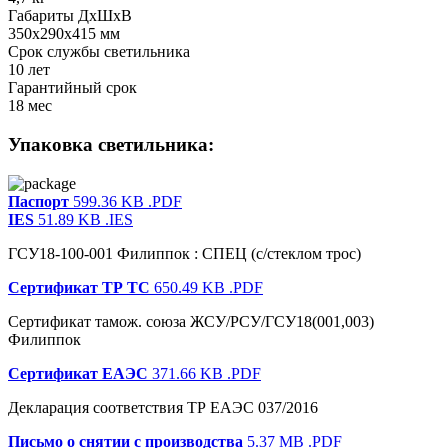
Габариты ДхШхВ
350x290x415 мм
Срок службы светильника
10 лет
Гарантийный срок
18 мес
Упаковка светильника:
Паспорт
599.36 KB
.PDF
IES
51.89 KB
.IES
ГСУ18-100-001 Филиппок : СПЕЦ (с/стеклом трос)
Сертификат ТР ТС
650.49 KB
.PDF
Сертификат тамож. союза ЖСУ/РСУ/ГСУ18(001,003)
Филиппок
Сертификат ЕАЭС
371.66 KB
.PDF
Декларация соответствия ТР ЕАЭС 037/2016
Письмо о снятии с производства
5.37 MB
.PDF