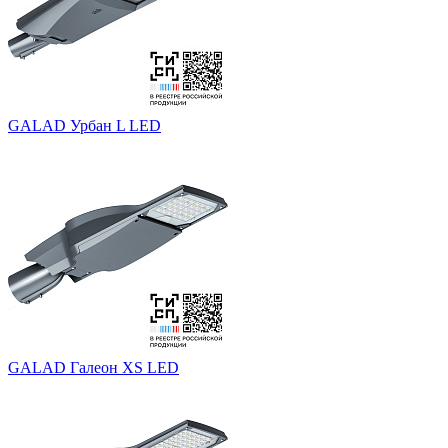
GALAD Урбан L LED
GALAD Галеон XS LED