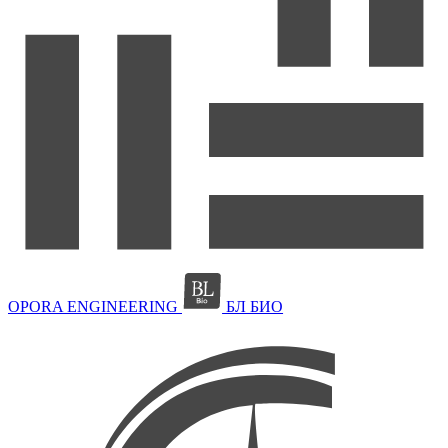
OPORA ENGINEERING
БЛ БИО