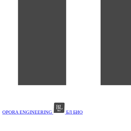
OPORA ENGINEERING
БЛ БИО