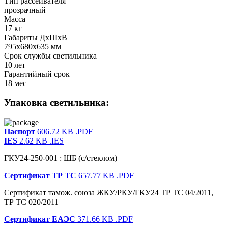
Тип рассеивателя
прозрачный
Масса
17 кг
Габариты ДхШхВ
795x680x635 мм
Срок службы светильника
10 лет
Гарантийный срок
18 мес
Упаковка светильника:
Паспорт
606.72 KB
.PDF
IES
2.62 KB
.IES
ГКУ24-250-001 : ШБ (с/стеклом)
Сертификат ТР ТС
657.77 KB
.PDF
Сертификат тамож. союза ЖКУ/РКУ/ГКУ24 ТР ТС 04/2011,
ТР ТС 020/2011
Сертификат ЕАЭС
371.66 KB
.PDF