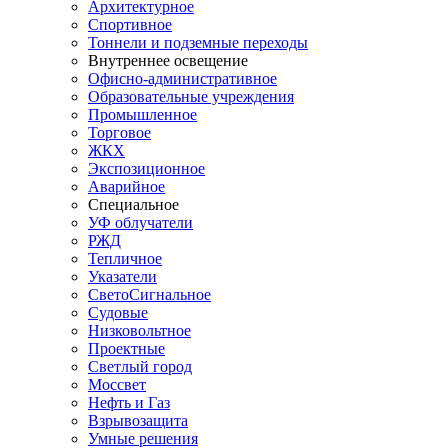
Архитектурное
Спортивное
Тоннели и подземные переходы
Внутреннее освещение
Офисно-административное
Образовательные учреждения
Промышленное
Торговое
ЖКХ
Экспозиционное
Аварийное
Специальное
УФ облучатели
РЖД
Тепличное
Указатели
СветоСигнальное
Судовые
Низковольтное
Проектные
Светлый город
Моссвет
Нефть и Газ
Взрывозащита
Умные решения