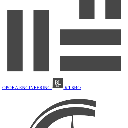
OPORA ENGINEERING
БЛ БИО