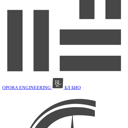
OPORA ENGINEERING
БЛ БИО