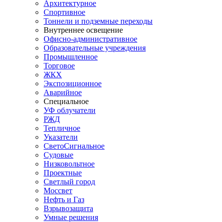
Архитектурное
Спортивное
Тоннели и подземные переходы
Внутреннее освещение
Офисно-административное
Образовательные учреждения
Промышленное
Торговое
ЖКХ
Экспозиционное
Аварийное
Специальное
УФ облучатели
РЖД
Тепличное
Указатели
СветоСигнальное
Судовые
Низковольтное
Проектные
Светлый город
Моссвет
Нефть и Газ
Взрывозащита
Умные решения