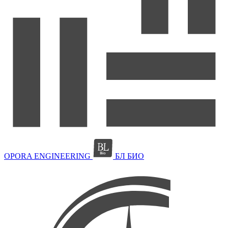
OPORA ENGINEERING
БЛ БИО