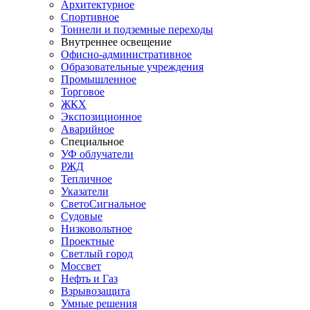
Архитектурное
Спортивное
Тоннели и подземные переходы
Внутреннее освещение
Офисно-административное
Образовательные учреждения
Промышленное
Торговое
ЖКХ
Экспозиционное
Аварийное
Специальное
УФ облучатели
РЖД
Тепличное
Указатели
СветоСигнальное
Судовые
Низковольтное
Проектные
Светлый город
Моссвет
Нефть и Газ
Взрывозащита
Умные решения