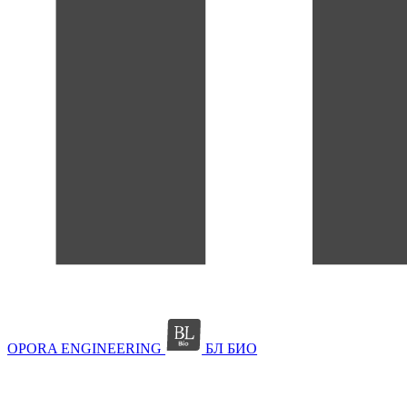
OPORA ENGINEERING
БЛ БИО