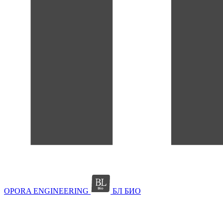
OPORA ENGINEERING
БЛ БИО