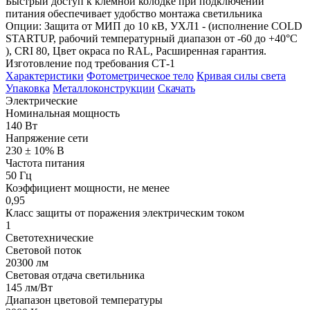
Быстрый доступ к клемной колодке при подключении
питания обеспечивает удобство монтажа светильника
Опции: Защита от МИП до 10 кВ, УХЛ1 - (исполнение COLD
STARTUP, рабочий температурный диапазон от -60 до +40°С
), CRI 80, Цвет окраса по RAL, Расширенная гарантия.
Изготовление под требования СТ-1
Характеристики
Фотометрическое тело
Кривая силы света
Упаковка
Металлоконструкции
Скачать
Электрические
Номинальная мощность
140 Вт
Напряжение сети
230 ± 10% В
Частота питания
50 Гц
Коэффициент мощности, не менее
0,95
Класс защиты от поражения электрическим током
1
Светотехнические
Световой поток
20300 лм
Световая отдача светильника
145 лм/Вт
Диапазон цветовой температуры