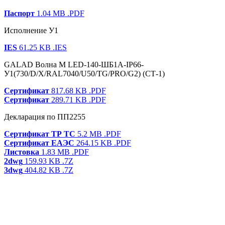
Паспорт
1.04 MB
.PDF
Исполнение У1
IES
61.25 KB
.IES
GALAD Волна M LED-140-ШБ1А-IP66-
У1(730/D/X/RAL7040/U50/TG/PRO/G2) (СТ-1)
Сертификат
817.68 KB
.PDF
Сертификат
289.71 KB
.PDF
Декларация по ПП2255
Сертификат ТР ТС
5.2 MB
.PDF
Сертификат ЕАЭС
264.15 KB
.PDF
Листовка
1.83 MB
.PDF
2dwg
159.93 KB
.7Z
3dwg
404.82 KB
.7Z