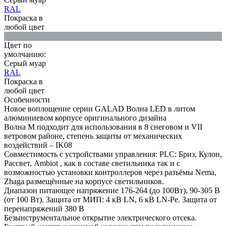
RAL
Покраска в
любой цвет
Цвет по
умолчанию:
Серый муар
RAL
Покраска в
любой цвет
Особенности
Новое воплощение серии GALAD Волна LED в литом
алюминиевом корпусе оригинального дизайна
Волна M подходит для использования в 8 снеговом и VII
ветровом районе, степень защиты от механических
воздействий – IK08
Совместимость с устройствами управления: PLC: Бриз, Кулон,
Рассвет, Ambiot , как в составе светильника так и с
возможностью установки контроллеров через разъёмы Nema,
Zhaga размещённые на корпусе светильников.
Диапазон питающее напряжение 176-264 (до 100Вт), 90-305 В
(от 100 Вт). Защита от МИП: 4 кВ LN, 6 кВ LN-Pe. Защита от
перенапряжений 380 В
Безынструментальное открытие электрического отсека.