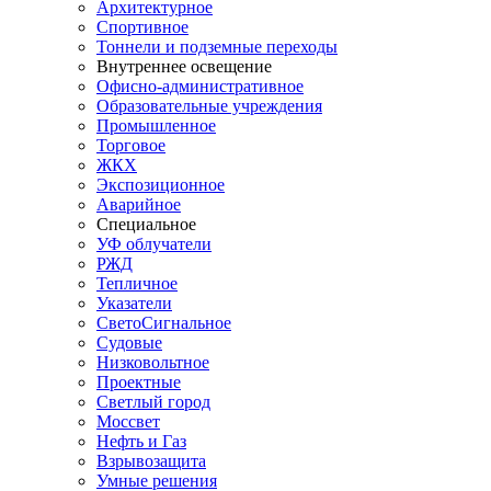
Архитектурное
Спортивное
Тоннели и подземные переходы
Внутреннее освещение
Офисно-административное
Образовательные учреждения
Промышленное
Торговое
ЖКХ
Экспозиционное
Аварийное
Специальное
УФ облучатели
РЖД
Тепличное
Указатели
СветоСигнальное
Судовые
Низковольтное
Проектные
Светлый город
Моссвет
Нефть и Газ
Взрывозащита
Умные решения