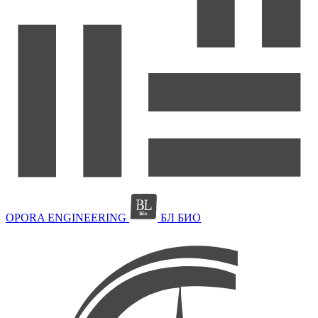
OPORA ENGINEERING
БЛ БИО