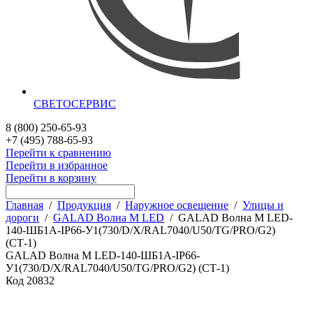
СВЕТОСЕРВИС
8 (800) 250-65-93
+7 (495) 788-65-93
Перейти к сравнению
Перейти в избранное
Перейти в корзину
Главная
/
Продукция
/
Наружное освещение
/
Улицы и
дороги
/
GALAD Волна M LED
/
GALAD Волна M LED-
140-ШБ1А-IP66-У1(730/D/X/RAL7040/U50/TG/PRO/G2)
(СТ-1)
GALAD Волна M LED-140-ШБ1А-IP66-
У1(730/D/X/RAL7040/U50/TG/PRO/G2) (СТ-1)
Код
20832