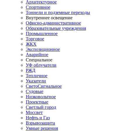
Архитектурное
Спортивное
Тоннели и подземные переходы
Внутреннее освещение
Офисно-административное
Образовательные учреждения
Промышленное
Торговое
ЖКХ
Экспозиционное
Аварийное
Специальное
УФ облучатели
РЖД
Тепличное
Указатели
СветоСигнальное
Судовые
Низковольтное
Проектные
Светлый город
Моссвет
Нефть и Газ
Взрывозащита
Умные решения