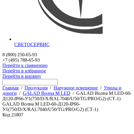
СВЕТОСЕРВИС
8 (800) 250-65-93
+7 (495) 788-65-93
Перейти к сравнению
Перейти в избранное
Перейти в корзину
Главная
/
Продукция
/
Наружное освещение
/
Улицы и
дороги
/
GALAD Волна M LED
/
GALAD Волна M LED-60-
Д120-IP66-У1(750/D/X/RAL7040/U50/TG/PRO/G2) (СТ-1)
GALAD Волна M LED-60-Д120-IP66-
У1(750/D/X/RAL7040/U50/TG/PRO/G2) (СТ-1)
Код
21807