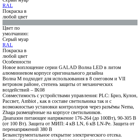
RAL
Покраска в
любой цвет
Цвет по
умолчанию:
Серый муар
RAL
Покраска в
любой цвет
Особенности
Новое воплощение серии GALAD Волна LED в литом
алюминиевом корпусе оригинального дизайна
Волна M подходит для использования в 8 снеговом и VII
ветровом районе, степень защиты от механических
воздействий – IK08
Совместимость с устройствами управления: PLC: Бриз, Кулон,
Рассвет, Ambiot , как в составе светильника так и с
возможностью установки контроллеров через разъёмы Nema,
Zhaga размещённые на корпусе светильников.
Диапазон питающее напряжение 176-264 (до 100Вт), 90-305 В
(от 100 Вт). Защита от МИП: 4 кВ LN, 6 кВ LN-Pe. Защита от
перенапряжений 380 В
Безынструментальное открытие электрического отсека.