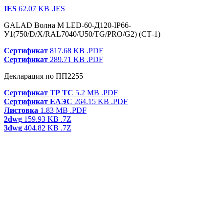
IES
62.07 KB
.IES
GALAD Волна M LED-60-Д120-IP66-
У1(750/D/X/RAL7040/U50/TG/PRO/G2) (СТ-1)
Сертификат
817.68 KB
.PDF
Сертификат
289.71 KB
.PDF
Декларация по ПП2255
Сертификат ТР ТС
5.2 MB
.PDF
Сертификат ЕАЭС
264.15 KB
.PDF
Листовка
1.83 MB
.PDF
2dwg
159.93 KB
.7Z
3dwg
404.82 KB
.7Z