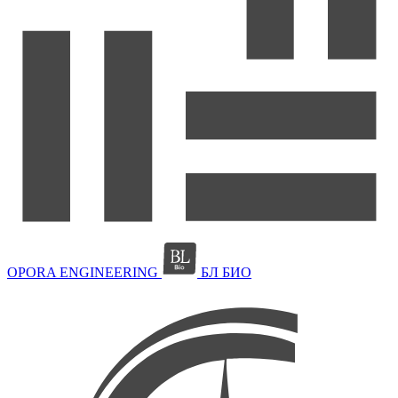
OPORA ENGINEERING
БЛ БИО