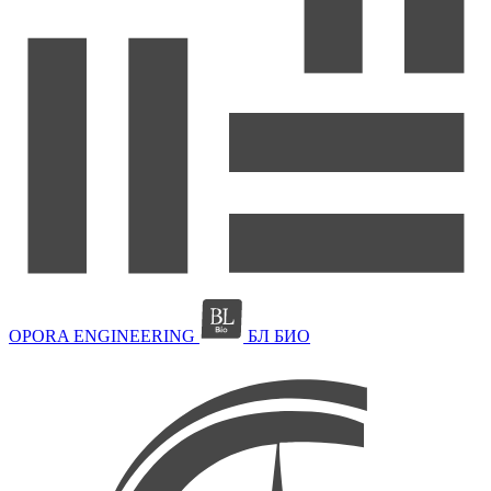
OPORA ENGINEERING
БЛ БИО