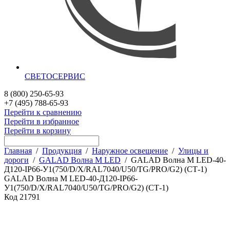
СВЕТОСЕРВИС
8 (800) 250-65-93
+7 (495) 788-65-93
Перейти к сравнению
Перейти в избранное
Перейти в корзину
Главная
/
Продукция
/
Наружное освещение
/
Улицы и
дороги
/
GALAD Волна M LED
/
GALAD Волна M LED-40-
Д120-IP66-У1(750/D/X/RAL7040/U50/TG/PRO/G2) (СТ-1)
GALAD Волна M LED-40-Д120-IP66-
У1(750/D/X/RAL7040/U50/TG/PRO/G2) (СТ-1)
Код
21791