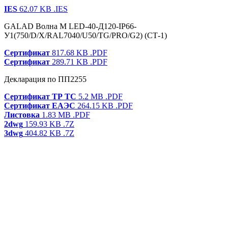
IES
62.07 KB
.IES
GALAD Волна M LED-40-Д120-IP66-
У1(750/D/X/RAL7040/U50/TG/PRO/G2) (СТ-1)
Сертификат
817.68 KB
.PDF
Сертификат
289.71 KB
.PDF
Декларация по ПП2255
Сертификат ТР ТС
5.2 MB
.PDF
Сертификат ЕАЭС
264.15 KB
.PDF
Листовка
1.83 MB
.PDF
2dwg
159.93 KB
.7Z
3dwg
404.82 KB
.7Z