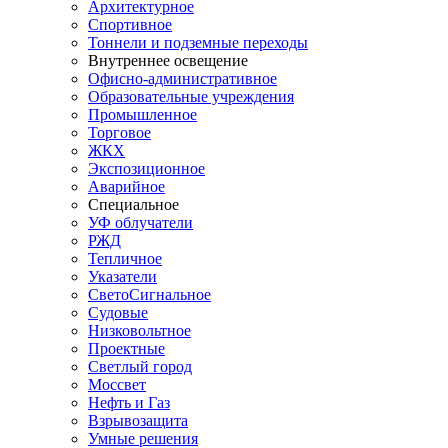
Архитектурное
Спортивное
Тоннели и подземные переходы
Внутреннее освещение
Офисно-административное
Образовательные учреждения
Промышленное
Торговое
ЖКХ
Экспозиционное
Аварийное
Специальное
УФ облучатели
РЖД
Тепличное
Указатели
СветоСигнальное
Судовые
Низковольтное
Проектные
Светлый город
Моссвет
Нефть и Газ
Взрывозащита
Умные решения