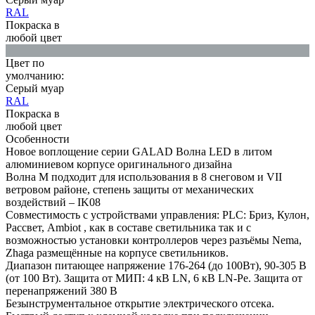
RAL
Покраска в
любой цвет
Цвет по
умолчанию:
Серый муар
RAL
Покраска в
любой цвет
Особенности
Новое воплощение серии GALAD Волна LED в литом
алюминиевом корпусе оригинального дизайна
Волна M подходит для использования в 8 снеговом и VII
ветровом районе, степень защиты от механических
воздействий – IK08
Совместимость с устройствами управления: PLC: Бриз, Кулон,
Рассвет, Ambiot , как в составе светильника так и с
возможностью установки контроллеров через разъёмы Nema,
Zhaga размещённые на корпусе светильников.
Диапазон питающее напряжение 176-264 (до 100Вт), 90-305 В
(от 100 Вт). Защита от МИП: 4 кВ LN, 6 кВ LN-Pe. Защита от
перенапряжений 380 В
Безынструментальное открытие электрического отсека.