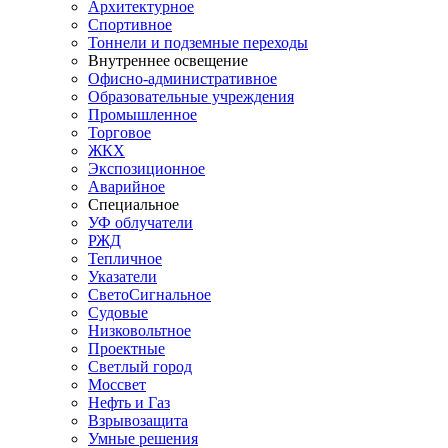
Архитектурное
Спортивное
Тоннели и подземные переходы
Внутреннее освещение
Офисно-административное
Образовательные учреждения
Промышленное
Торговое
ЖКХ
Экспозиционное
Аварийное
Специальное
УФ облучатели
РЖД
Тепличное
Указатели
СветоСигнальное
Судовые
Низковольтное
Проектные
Светлый город
Моссвет
Нефть и Газ
Взрывозащита
Умные решения