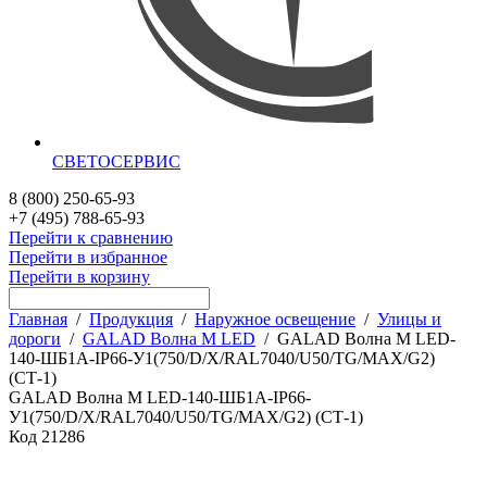
СВЕТОСЕРВИС
8 (800) 250-65-93
+7 (495) 788-65-93
Перейти к сравнению
Перейти в избранное
Перейти в корзину
Главная
/
Продукция
/
Наружное освещение
/
Улицы и
дороги
/
GALAD Волна M LED
/
GALAD Волна M LED-
140-ШБ1А-IP66-У1(750/D/X/RAL7040/U50/TG/MAX/G2)
(СТ-1)
GALAD Волна M LED-140-ШБ1А-IP66-
У1(750/D/X/RAL7040/U50/TG/MAX/G2) (СТ-1)
Код
21286