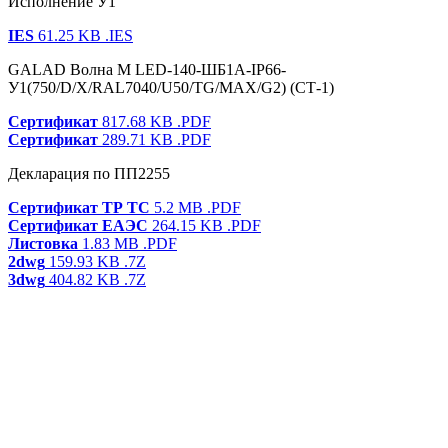
Исполнение У1
IES
61.25 KB
.IES
GALAD Волна M LED-140-ШБ1А-IP66-
У1(750/D/X/RAL7040/U50/TG/MAX/G2) (СТ-1)
Сертификат
817.68 KB
.PDF
Сертификат
289.71 KB
.PDF
Декларация по ПП2255
Сертификат ТР ТС
5.2 MB
.PDF
Сертификат ЕАЭС
264.15 KB
.PDF
Листовка
1.83 MB
.PDF
2dwg
159.93 KB
.7Z
3dwg
404.82 KB
.7Z