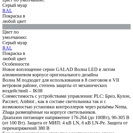
Серый муар
RAL
Покраска в
любой цвет
Цвет по
умолчанию:
Серый муар
RAL
Покраска в
любой цвет
Особенности
Новое воплощение серии GALAD Волна LED в литом
алюминиевом корпусе оригинального дизайна
Волна M подходит для использования в 8 снеговом и VII
ветровом районе, степень защиты от механических
воздействий – IK08
Совместимость с устройствами управления: PLC: Бриз, Кулон,
Рассвет, Ambiot , как в составе светильника так и с
возможностью установки контроллеров через разъёмы Nema,
Zhaga размещённые на корпусе светильников.
Диапазон питающее напряжение 176-264 (до 100Вт), 90-305 В
(от 100 Вт). Защита от МИП: 4 кВ LN, 6 кВ LN-Pe. Защита от
перенапряжений 380 В