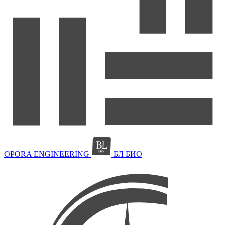
OPORA ENGINEERING
БЛ БИО