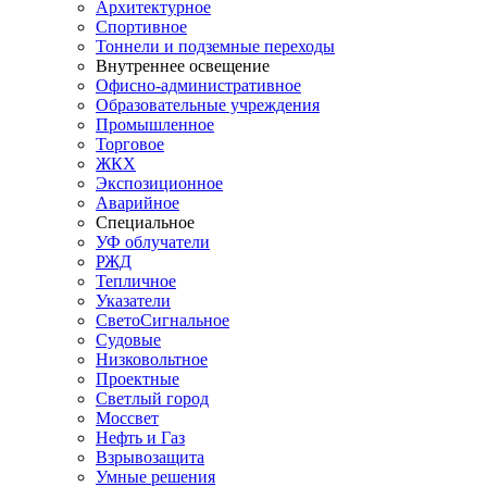
Архитектурное
Спортивное
Тоннели и подземные переходы
Внутреннее освещение
Офисно-административное
Образовательные учреждения
Промышленное
Торговое
ЖКХ
Экспозиционное
Аварийное
Специальное
УФ облучатели
РЖД
Тепличное
Указатели
СветоСигнальное
Судовые
Низковольтное
Проектные
Светлый город
Моссвет
Нефть и Газ
Взрывозащита
Умные решения