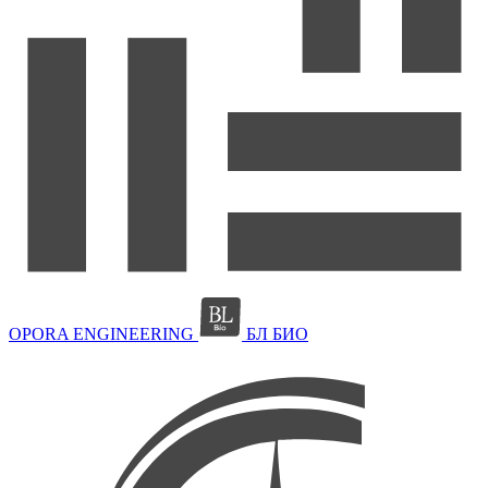
OPORA ENGINEERING
БЛ БИО