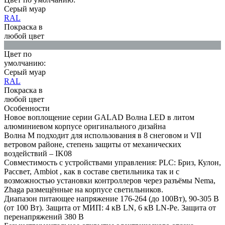
Серый муар
RAL
Покраска в
любой цвет
Цвет по
умолчанию:
Серый муар
RAL
Покраска в
любой цвет
Особенности
Новое воплощение серии GALAD Волна LED в литом
алюминиевом корпусе оригинального дизайна
Волна M подходит для использования в 8 снеговом и VII
ветровом районе, степень защиты от механических
воздействий – IK08
Совместимость с устройствами управления: PLC: Бриз, Кулон,
Рассвет, Ambiot , как в составе светильника так и с
возможностью установки контроллеров через разъёмы Nema,
Zhaga размещённые на корпусе светильников.
Диапазон питающее напряжение 176-264 (до 100Вт), 90-305 В
(от 100 Вт). Защита от МИП: 4 кВ LN, 6 кВ LN-Pe. Защита от
перенапряжений 380 В