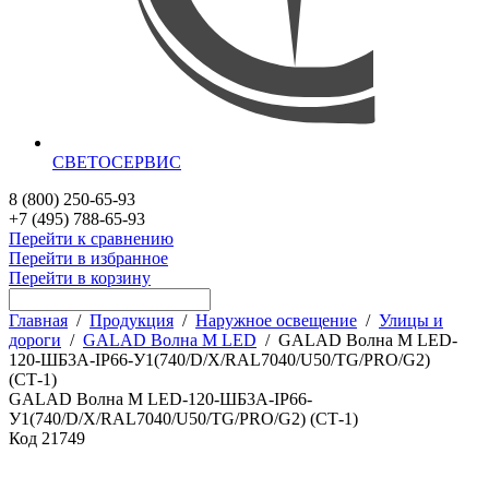
СВЕТОСЕРВИС
8 (800) 250-65-93
+7 (495) 788-65-93
Перейти к сравнению
Перейти в избранное
Перейти в корзину
Главная
/
Продукция
/
Наружное освещение
/
Улицы и
дороги
/
GALAD Волна M LED
/
GALAD Волна M LED-
120-ШБ3А-IP66-У1(740/D/X/RAL7040/U50/TG/PRO/G2)
(СТ-1)
GALAD Волна M LED-120-ШБ3А-IP66-
У1(740/D/X/RAL7040/U50/TG/PRO/G2) (СТ-1)
Код
21749