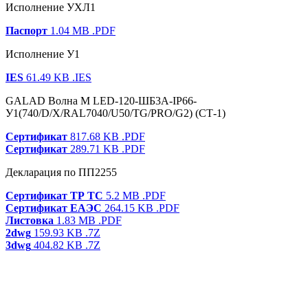
Исполнение УХЛ1
Паспорт
1.04 MB
.PDF
Исполнение У1
IES
61.49 KB
.IES
GALAD Волна M LED-120-ШБ3А-IP66-
У1(740/D/X/RAL7040/U50/TG/PRO/G2) (СТ-1)
Сертификат
817.68 KB
.PDF
Сертификат
289.71 KB
.PDF
Декларация по ПП2255
Сертификат ТР ТС
5.2 MB
.PDF
Сертификат ЕАЭС
264.15 KB
.PDF
Листовка
1.83 MB
.PDF
2dwg
159.93 KB
.7Z
3dwg
404.82 KB
.7Z