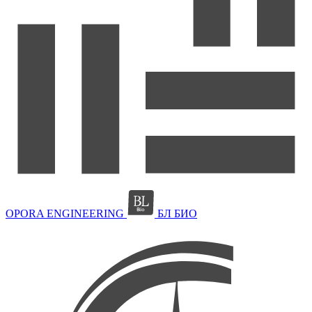
OPORA ENGINEERING
БЛ БИО