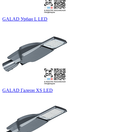
GALAD Урбан L LED
GALAD Галеон XS LED