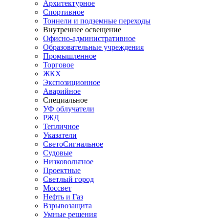
Архитектурное
Спортивное
Тоннели и подземные переходы
Внутреннее освещение
Офисно-административное
Образовательные учреждения
Промышленное
Торговое
ЖКХ
Экспозиционное
Аварийное
Специальное
УФ облучатели
РЖД
Тепличное
Указатели
СветоСигнальное
Судовые
Низковольтное
Проектные
Светлый город
Моссвет
Нефть и Газ
Взрывозащита
Умные решения