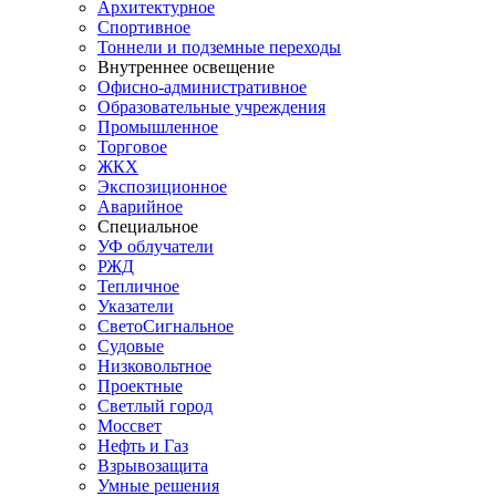
Архитектурное
Спортивное
Тоннели и подземные переходы
Внутреннее освещение
Офисно-административное
Образовательные учреждения
Промышленное
Торговое
ЖКХ
Экспозиционное
Аварийное
Специальное
УФ облучатели
РЖД
Тепличное
Указатели
СветоСигнальное
Судовые
Низковольтное
Проектные
Светлый город
Моссвет
Нефть и Газ
Взрывозащита
Умные решения