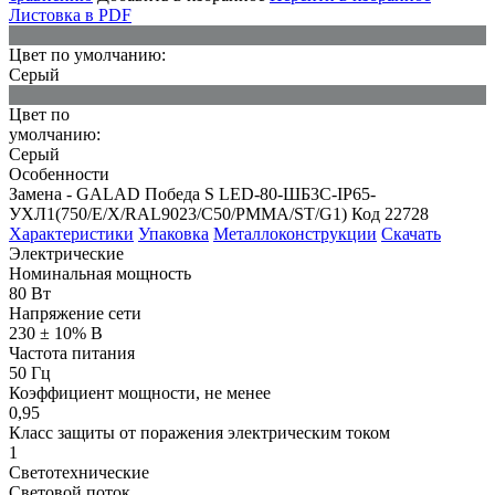
Листовка в PDF
Цвет по умолчанию:
Серый
Цвет по
умолчанию:
Серый
Особенности
Замена - GALAD Победа S LED-80-ШБ3С-IP65-
УХЛ1(750/E/X/RAL9023/C50/PMMA/ST/G1) Код 22728
Характеристики
Упаковка
Металлоконструкции
Скачать
Электрические
Номинальная мощность
80 Вт
Напряжение сети
230 ± 10% В
Частота питания
50 Гц
Коэффициент мощности, не менее
0,95
Класс защиты от поражения электрическим током
1
Светотехнические
Световой поток