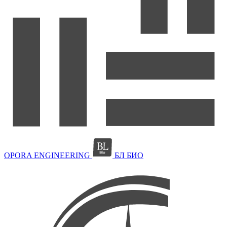
OPORA ENGINEERING
БЛ БИО