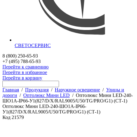
СВЕТОСЕРВИС
8 (800) 250-65-93
+7 (495) 788-65-93
Перейти к сравнению
Перейти в избранное
Перейти в корзину
Главная
/
Продукция
/
Наружное освещение
/
Улицы и
дороги
/
Оптолюкс Мини LED
/
Оптолюкс Мини LED-240-
ШО1А-IP66-У1(827/D/X/RAL9005/U50/TG/PRO/G1) (СТ-1)
Оптолюкс Мини LED-240-ШО1А-IP66-
У1(827/D/X/RAL9005/U50/TG/PRO/G1) (СТ-1)
Код
21579