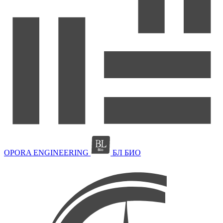
OPORA ENGINEERING
БЛ БИО