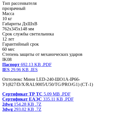
Тип рассеивателя
прозрачный
Масса
10 кг
Габариты ДхШхВ
762x345x148 мм
Срок службы светильника
12 лет
Гарантийный срок
60 мес
Степень защиты от механических ударов
IK08
Паспорт
692.13 KB
.PDF
IES
29.96 KB
.IES
Оптолюкс Мини LED-240-ШО1А-IP66-
У1(827/D/X/RAL9005/U50/TG/PRO/G1) (СТ-1)
Сертификат ТР ТС
5.09 MB
.PDF
Сертификат ЕАЭС
335.11 KB
.PDF
2dwg
154.28 KB
.7Z
3dwg
293.02 KB
.7Z