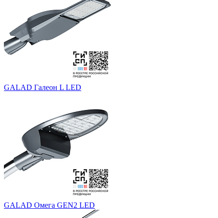
GALAD Галеон L LED
GALAD Омега GEN2 LED