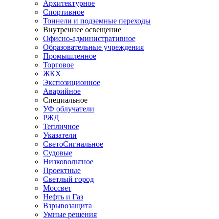
Архитектурное
Спортивное
Тоннели и подземные переходы
Внутреннее освещение
Офисно-административное
Образовательные учреждения
Промышленное
Торговое
ЖКХ
Экспозиционное
Аварийное
Специальное
УФ облучатели
РЖД
Тепличное
Указатели
СветоСигнальное
Судовые
Низковольтное
Проектные
Светлый город
Моссвет
Нефть и Газ
Взрывозащита
Умные решения