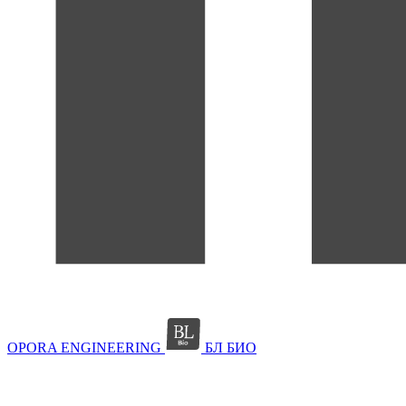
OPORA ENGINEERING
БЛ БИО