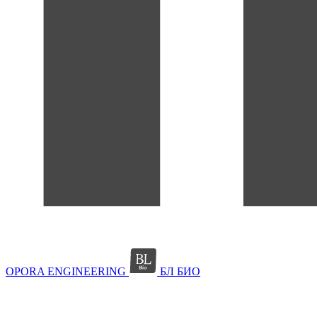
OPORA ENGINEERING
БЛ БИО