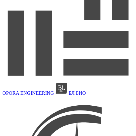
OPORA ENGINEERING
БЛ БИО