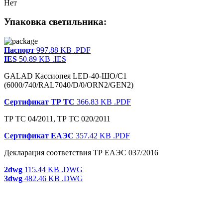
Нет
Упаковка светильника:
Паспорт
997.88 KB
.PDF
IES
50.89 KB
.IES
GALAD Кассиопея LED-40-ШО/С1
(6000/740/RAL7040/D/0/ORN2/GEN2)
Сертификат ТР ТС
366.83 KB
.PDF
ТР ТС 04/2011, ТР ТС 020/2011
Сертификат ЕАЭС
357.42 KB
.PDF
Декларация соответствия ТР ЕАЭС 037/2016
2dwg
115.44 KB
.DWG
3dwg
482.46 KB
.DWG