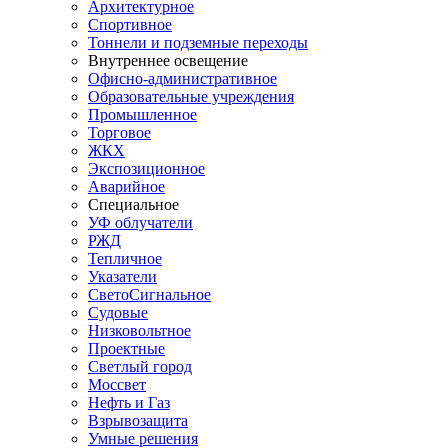
Архитектурное
Спортивное
Тоннели и подземные переходы
Внутреннее освещение
Офисно-административное
Образовательные учреждения
Промышленное
Торговое
ЖКХ
Экспозиционное
Аварийное
Специальное
УФ облучатели
РЖД
Тепличное
Указатели
СветоСигнальное
Судовые
Низковольтное
Проектные
Светлый город
Моссвет
Нефть и Газ
Взрывозащита
Умные решения