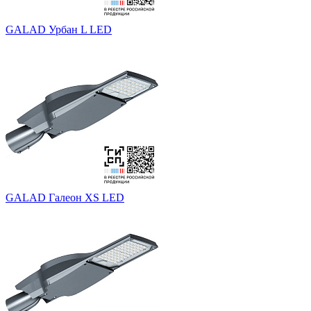
GALAD Урбан L LED
GALAD Галеон XS LED