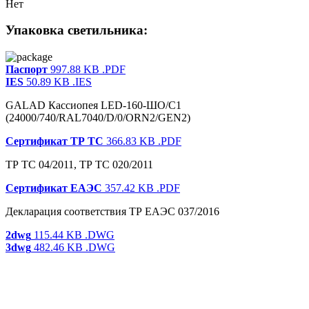
Нет
Упаковка светильника:
Паспорт
997.88 KB
.PDF
IES
50.89 KB
.IES
GALAD Кассиопея LED-160-ШО/С1
(24000/740/RAL7040/D/0/ORN2/GEN2)
Сертификат ТР ТС
366.83 KB
.PDF
ТР ТС 04/2011, ТР ТС 020/2011
Сертификат ЕАЭС
357.42 KB
.PDF
Декларация соответствия ТР ЕАЭС 037/2016
2dwg
115.44 KB
.DWG
3dwg
482.46 KB
.DWG