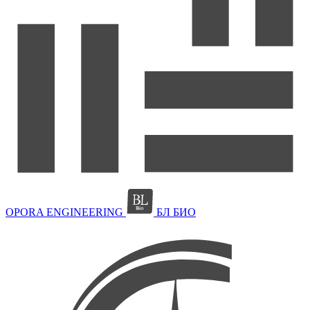
OPORA ENGINEERING
БЛ БИО