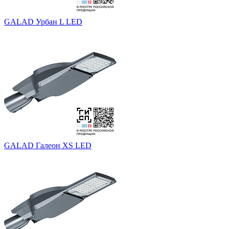
GALAD Урбан L LED
GALAD Галеон XS LED