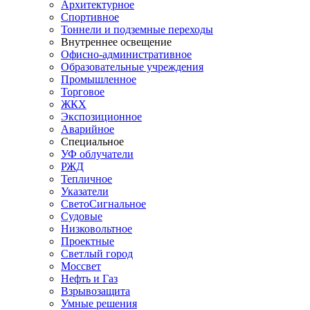
Архитектурное
Спортивное
Тоннели и подземные переходы
Внутреннее освещение
Офисно-административное
Образовательные учреждения
Промышленное
Торговое
ЖКХ
Экспозиционное
Аварийное
Специальное
УФ облучатели
РЖД
Тепличное
Указатели
СветоСигнальное
Судовые
Низковольтное
Проектные
Светлый город
Моссвет
Нефть и Газ
Взрывозащита
Умные решения