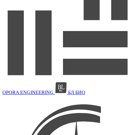
OPORA ENGINEERING
БЛ БИО