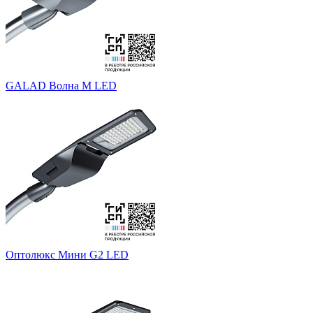
GALAD Волна M LED
Оптолюкс Мини G2 LED