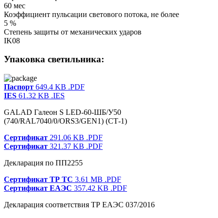
60 мес
Коэффициент пульсации светового потока, не более
5 %
Степень защиты от механических ударов
IK08
Упаковка светильника:
Паспорт
649.4 KB
.PDF
IES
61.32 KB
.IES
GALAD Галеон S LED-60-ШБ/У50
(740/RAL7040/0/ORS3/GEN1) (СТ-1)
Сертификат
291.06 KB
.PDF
Сертификат
321.37 KB
.PDF
Декларация по ПП2255
Сертификат ТР ТС
3.61 MB
.PDF
Сертификат ЕАЭС
357.42 KB
.PDF
Декларация соответствия ТР ЕАЭС 037/2016