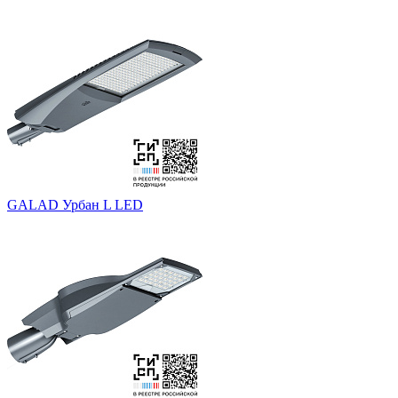
GALAD Урбан L LED