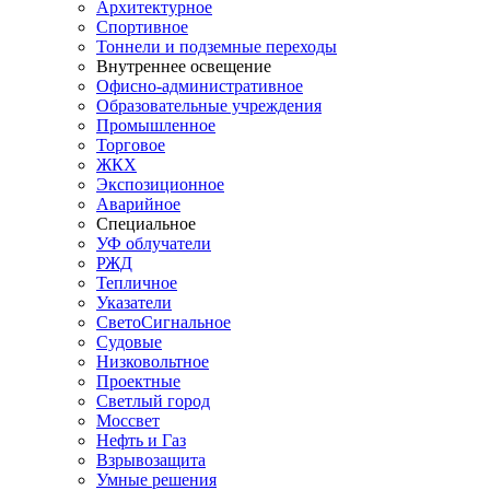
Архитектурное
Спортивное
Тоннели и подземные переходы
Внутреннее освещение
Офисно-административное
Образовательные учреждения
Промышленное
Торговое
ЖКХ
Экспозиционное
Аварийное
Специальное
УФ облучатели
РЖД
Тепличное
Указатели
СветоСигнальное
Судовые
Низковольтное
Проектные
Светлый город
Моссвет
Нефть и Газ
Взрывозащита
Умные решения