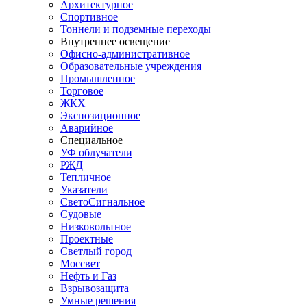
Архитектурное
Спортивное
Тоннели и подземные переходы
Внутреннее освещение
Офисно-административное
Образовательные учреждения
Промышленное
Торговое
ЖКХ
Экспозиционное
Аварийное
Специальное
УФ облучатели
РЖД
Тепличное
Указатели
СветоСигнальное
Судовые
Низковольтное
Проектные
Светлый город
Моссвет
Нефть и Газ
Взрывозащита
Умные решения