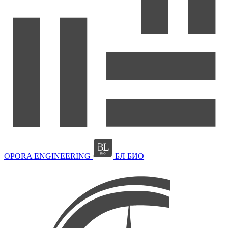
OPORA ENGINEERING
БЛ БИО