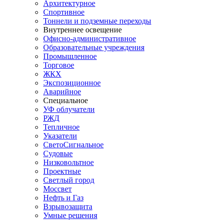
Архитектурное
Спортивное
Тоннели и подземные переходы
Внутреннее освещение
Офисно-административное
Образовательные учреждения
Промышленное
Торговое
ЖКХ
Экспозиционное
Аварийное
Специальное
УФ облучатели
РЖД
Тепличное
Указатели
СветоСигнальное
Судовые
Низковольтное
Проектные
Светлый город
Моссвет
Нефть и Газ
Взрывозащита
Умные решения