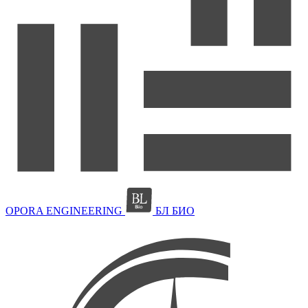
OPORA ENGINEERING
БЛ БИО