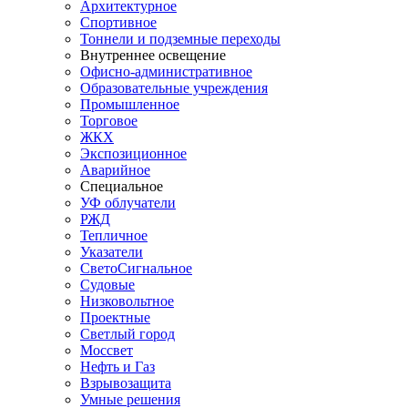
Архитектурное
Спортивное
Тоннели и подземные переходы
Внутреннее освещение
Офисно-административное
Образовательные учреждения
Промышленное
Торговое
ЖКХ
Экспозиционное
Аварийное
Специальное
УФ облучатели
РЖД
Тепличное
Указатели
СветоСигнальное
Судовые
Низковольтное
Проектные
Светлый город
Моссвет
Нефть и Газ
Взрывозащита
Умные решения