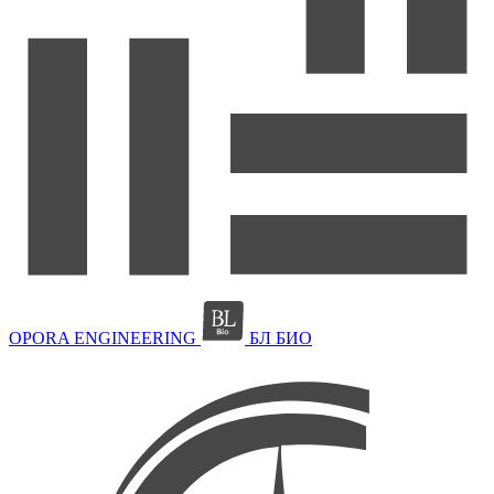
OPORA ENGINEERING
БЛ БИО