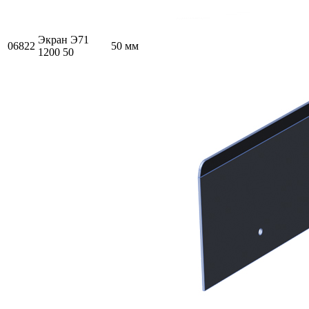
Экран Э71
06822
50 мм
1200 50