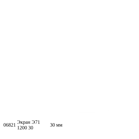
Экран Э71
06821
30 мм
1200 30