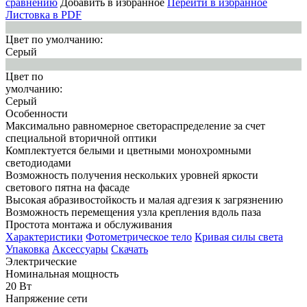
сравнению
Добавить в избранное
Перейти в избранное
Листовка в PDF
Цвет по умолчанию:
Серый
Цвет по
умолчанию:
Серый
Особенности
Максимально равномерное светораспределение за счет
специальной вторичной оптики
Комплектуется белыми и цветными монохромными
светодиодами
Возможность получения нескольких уровней яркости
светового пятна на фасаде
Высокая абразивостойкость и малая адгезия к загрязнению
Возможность перемещения узла крепления вдоль паза
Простота монтажа и обслуживания
Характеристики
Фотометрическое тело
Кривая силы света
Упаковка
Аксессуары
Скачать
Электрические
Номинальная мощность
20 Вт
Напряжение сети